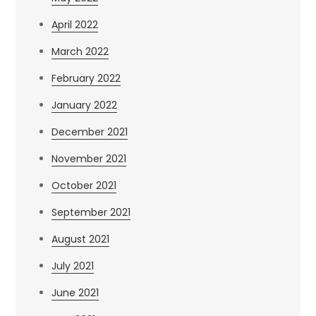
April 2022
March 2022
February 2022
January 2022
December 2021
November 2021
October 2021
September 2021
August 2021
July 2021
June 2021