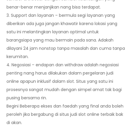
benar-benar menjanjikan nang bisa terdapat.
3. Support dan layanan – bermula segi layanan yang
diberikan ada juga jangan khawatir karena lokasi yang
satu ini melantingkan layanan optimal untuk
barangsiapa yang mau bermain pada sana. Adakah
dilayani 24 jam nonstop tanpa masalah dan cuma tanpa
kerumitan.
4. Negosiasi – endapan dan withdraw adalah negosiasi
penting nang harus dilakukan dalam pergelaran judi
online apapun inklusif dalam slot. Situs yang satu ini
prosesnya sangat mudah dengan simpel amat tak bagi
pusing bersama rin.
Begini Beberapa ekses dan faedah yang final anda boleh
peroleh jika bergabung di situs judi slot online terbaik bak
di akan.