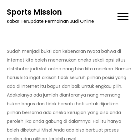
Skip
Sports Mission
to
Kabar Terupdate Permainan Judi Online
content
Sudah menjadi bukti dan kebenaran nyata bahwa di
internet kita boleh menemukan aneka sekali opsi situs
distributor judi slot online nang bisa kita mainkan. Namun
harus kita ingat alkisah tidak seluruh pilihan posisi yang
ada di internet itu bagus dan baik untuk engkau pilih.
Adakalanya ada jumlah diantaranya nang memang
bukan bagus dan tidak bersatu hati untuk dijadikan
pilihan bersama ada aneka kerugian yang bisa anda
peroleh jika anda gabung di dalamnya. Hal itu hanya
boleh diketahui Misal Anda ada bisa berbuat proses
analisa dan pilihan terlebih awal.