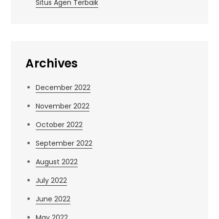
Situs Agen Terbaik
Archives
December 2022
November 2022
October 2022
September 2022
August 2022
July 2022
June 2022
May 2022