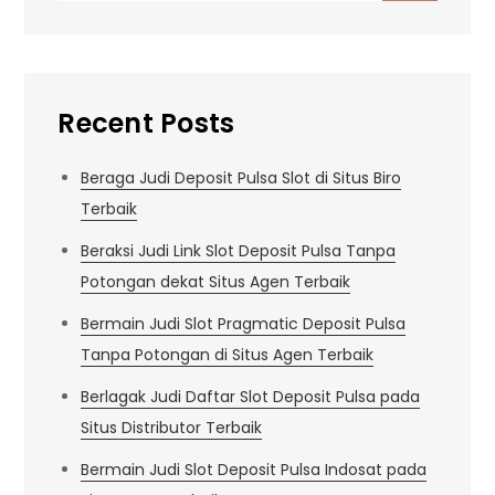
Recent Posts
Beraga Judi Deposit Pulsa Slot di Situs Biro
Terbaik
Beraksi Judi Link Slot Deposit Pulsa Tanpa
Potongan dekat Situs Agen Terbaik
Bermain Judi Slot Pragmatic Deposit Pulsa
Tanpa Potongan di Situs Agen Terbaik
Berlagak Judi Daftar Slot Deposit Pulsa pada
Situs Distributor Terbaik
Bermain Judi Slot Deposit Pulsa Indosat pada