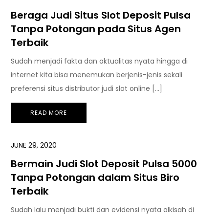
Beraga Judi Situs Slot Deposit Pulsa
Tanpa Potongan pada Situs Agen
Terbaik
Sudah menjadi fakta dan aktualitas nyata hingga di
internet kita bisa menemukan berjenis-jenis sekali
preferensi situs distributor judi slot online […]
READ MORE
JUNE 29, 2020
Bermain Judi Slot Deposit Pulsa 5000
Tanpa Potongan dalam Situs Biro
Terbaik
Sudah lalu menjadi bukti dan evidensi nyata alkisah di