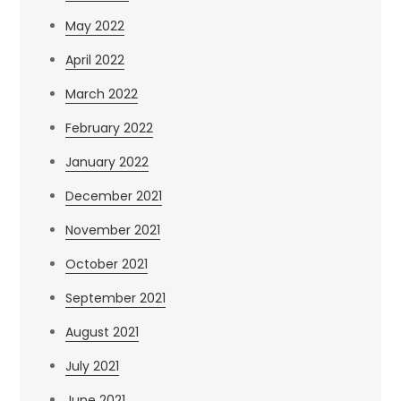
May 2022
April 2022
March 2022
February 2022
January 2022
December 2021
November 2021
October 2021
September 2021
August 2021
July 2021
June 2021