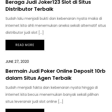
Beraga Judi Joker123 Slot di Situs
Distributor Terbaik
Sudah lalu menjadi bukti dan kebenaran nyata maka di
internet kita ahli menemukan aneka sekali alternatif situs
distributor judi slot […]
READ MORE
JUNE 27, 2020
Bermain Judi Poker Online Deposit 10rb
dalam Situs Agen Terbaik
Sudah menjadi fakta dan kebenaran nyata hingga di
internet kita becus menemukan banyak sekali pilihan
situs leveransir judi slot online […]