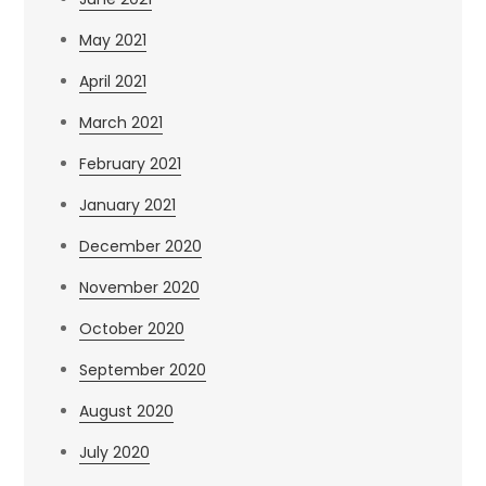
May 2021
April 2021
March 2021
February 2021
January 2021
December 2020
November 2020
October 2020
September 2020
August 2020
July 2020