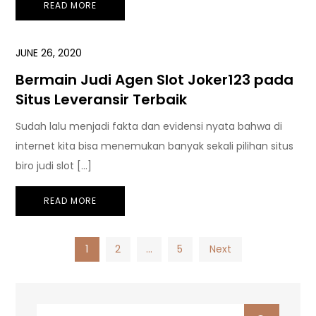
READ MORE
JUNE 26, 2020
Bermain Judi Agen Slot Joker123 pada
Situs Leveransir Terbaik
Sudah lalu menjadi fakta dan evidensi nyata bahwa di
internet kita bisa menemukan banyak sekali pilihan situs
biro judi slot […]
READ MORE
1
2
…
5
Next
Posts
navigation
Search