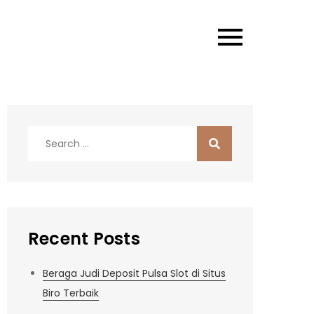
Search
for:
Recent Posts
Beraga Judi Deposit Pulsa Slot di Situs
Biro Terbaik