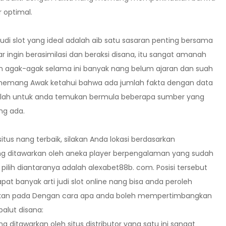
r optimal.
judi slot yang ideal adalah aib satu sasaran penting bersama
ingin berasimilasi dan beraksi disana, itu sangat amanah
mun agak-agak selama ini banyak nang belum ajaran dan suah
a memang Awak ketahui bahwa ada jumlah fakta dengan data
alah untuk anda temukan bermula beberapa sumber yang
ng ada.
s nang terbaik, silakan Anda lokasi berdasarkan
ng ditawarkan oleh aneka player berpengalaman yang sudah
pilih diantaranya adalah alexabet88b. com. Posisi tersebut
t banyak arti judi slot online nang bisa anda peroleh
rkan pada Dengan cara apa anda boleh mempertimbangkan
alut disana:
 ditawarkan oleh situs distributor yang satu ini sangat