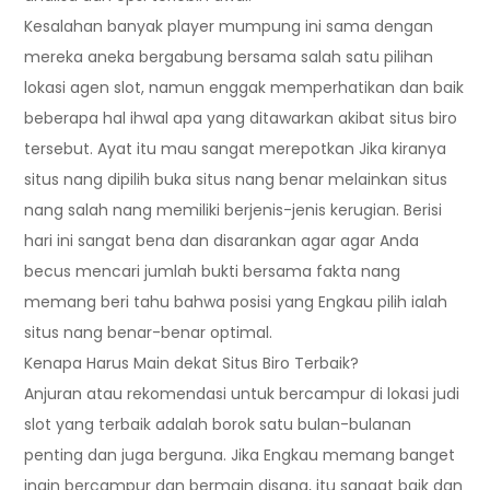
Kesalahan banyak player mumpung ini sama dengan
mereka aneka bergabung bersama salah satu pilihan
lokasi agen slot, namun enggak memperhatikan dan baik
beberapa hal ihwal apa yang ditawarkan akibat situs biro
tersebut. Ayat itu mau sangat merepotkan Jika kiranya
situs nang dipilih buka situs nang benar melainkan situs
nang salah nang memiliki berjenis-jenis kerugian. Berisi
hari ini sangat bena dan disarankan agar agar Anda
becus mencari jumlah bukti bersama fakta nang
memang beri tahu bahwa posisi yang Engkau pilih ialah
situs nang benar-benar optimal.
Kenapa Harus Main dekat Situs Biro Terbaik?
Anjuran atau rekomendasi untuk bercampur di lokasi judi
slot yang terbaik adalah borok satu bulan-bulanan
penting dan juga berguna. Jika Engkau memang banget
ingin bercampur dan bermain disana, itu sangat baik dan