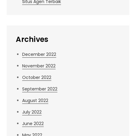
Situs Agen Terbaik
Archives
December 2022
November 2022
October 2022
September 2022
August 2022
July 2022
June 2022
May 2022