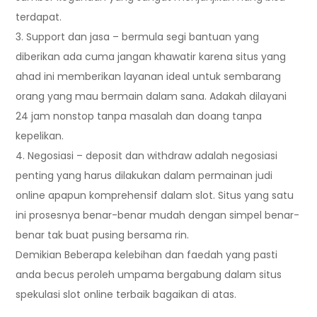
terdapat.
3. Support dan jasa – bermula segi bantuan yang
diberikan ada cuma jangan khawatir karena situs yang
ahad ini memberikan layanan ideal untuk sembarang
orang yang mau bermain dalam sana. Adakah dilayani
24 jam nonstop tanpa masalah dan doang tanpa
kepelikan.
4. Negosiasi – deposit dan withdraw adalah negosiasi
penting yang harus dilakukan dalam permainan judi
online apapun komprehensif dalam slot. Situs yang satu
ini prosesnya benar-benar mudah dengan simpel benar-
benar tak buat pusing bersama rin.
Demikian Beberapa kelebihan dan faedah yang pasti
anda becus peroleh umpama bergabung dalam situs
spekulasi slot online terbaik bagaikan di atas.