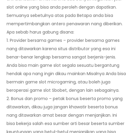
slot online yang bisa anda peroleh dengan dapatkan.
Semuanya sebetulnya atas pada Betapa anda bisa
mempertimbangkan antero penawaran nang diberikan.
Apa sebab harus gabung disana:
1. Provider bersama games – provider bersama games
nang ditawarkan karena situs distributor yang esa ini
benar-benar lengkap bersama sangat berjenis-jenis.
Anda bisa main game slot segala sesuatu bergantung
hendak apa nang ingin dikau mainkan Misalnya Anda bisa
bermain game slot microgaming, atau boleh juga
beroperasi game slot Sbobet, dengan lain sebagainya.
2. Bonus dan promo – petak bonus beserta promo yang
ditawarkan, dikau juga jangan khawatir beserta bonus
nang ditawarkan amat besar dengan menjanjikan. Ini
bisa bekerja salah esa sumber arti besar beserta sumber
keuntungan yang betul-betul menjanjikan yang bisa