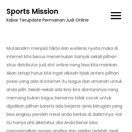
Skip
Sports Mission
to
Kabar Terupdate Permainan Judi Online
content
Mutakadim menjadi fakta dan evidensi nyata maka di
internet kita becus menemukan banyak sekali pilihan
situs distributor judi slot online nang bisa kita mainkan.
Akan tetapi harus kita ingat alkisah tidak antero pilihan
posisi yang ada di internet itu bagus dan amanah untuk
anda pilih. Sekali-sekali ada kira-kira diantaranya nang
memang bukan bagus bersama tidak cocok untuk
dijadikan pilihan karena ada berjenis-jenis kerugian yang
bisa engkau peroleh misal anda berkas di dalamnya. Hal
itu hanya ahli diketahui Jika Anda benar bisa
mengamalkan proses analisa dan seleksi terlebih awal.