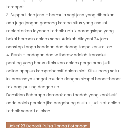
terdapat.
3. Support dan jasa – bermula segi jasa yang diberikan
ada juga jangan gamang karena situs yang esa ini
melontarkan layanan terbaik untuk barangsiapa yang
bakal bermain dalam sana. Adakah dilayani 24 jam
nonstop tanpa keadaan dan doang tanpa kerumitan.
4. Bisnis – endapan dan withdraw adalah transaksi
penting yang harus dilakukan dalam pergelaran judi
online apapun komprehensif dalam slot. Situs nang satu
ini prosesnya sangat mudah dengan simpel benar-benar
tak bagi pusing dengan rin.
Demikian Beberapa dampak dan faedah yang konklusif
anda boleh peroleh jika bergabung di situs judi slot online
terbaik seperti di akan.
Joker123 Deposit Pulsa Tanpa Potongan