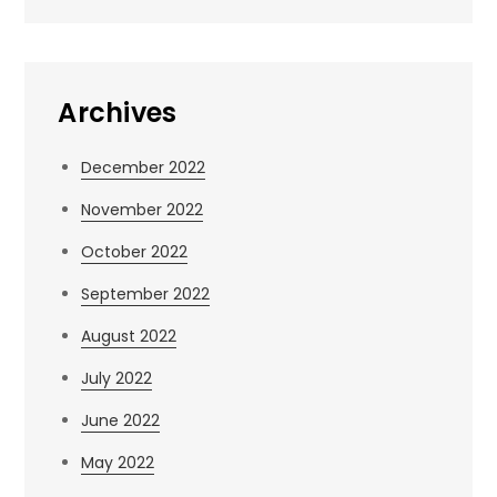
Archives
December 2022
November 2022
October 2022
September 2022
August 2022
July 2022
June 2022
May 2022