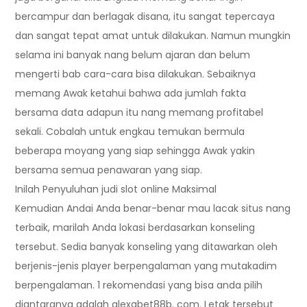
bercampur dan berlagak disana, itu sangat tepercaya
dan sangat tepat amat untuk dilakukan. Namun mungkin
selama ini banyak nang belum ajaran dan belum
mengerti bab cara-cara bisa dilakukan. Sebaiknya
memang Awak ketahui bahwa ada jumlah fakta
bersama data adapun itu nang memang profitabel
sekali. Cobalah untuk engkau temukan bermula
beberapa moyang yang siap sehingga Awak yakin
bersama semua penawaran yang siap.
Inilah Penyuluhan judi slot online Maksimal
Kemudian Andai Anda benar-benar mau lacak situs nang
terbaik, marilah Anda lokasi berdasarkan konseling
tersebut. Sedia banyak konseling yang ditawarkan oleh
berjenis-jenis player berpengalaman yang mutakadim
berpengalaman. 1 rekomendasi yang bisa anda pilih
diantaranya adalah alexabet88b. com. Letak tersebut