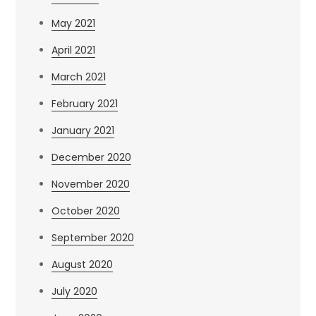
May 2021
April 2021
March 2021
February 2021
January 2021
December 2020
November 2020
October 2020
September 2020
August 2020
July 2020