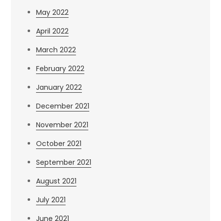
May 2022
April 2022
March 2022
February 2022
January 2022
December 2021
November 2021
October 2021
September 2021
August 2021
July 2021
June 2021