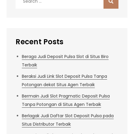
for:
Recent Posts
Beraga Judi Deposit Pulsa Slot di Situs Biro
Terbaik
Beraksi Judi Link Slot Deposit Pulsa Tanpa
Potongan dekat Situs Agen Terbaik
Bermain Judi Slot Pragmatic Deposit Pulsa
Tanpa Potongan di Situs Agen Terbaik
Berlagak Judi Daftar Slot Deposit Pulsa pada
Situs Distributor Terbaik