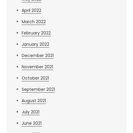
April 2022
March 2022
February 2022
January 2022
December 2021
November 2021
October 2021
September 2021
August 2021
July 2021
June 2021