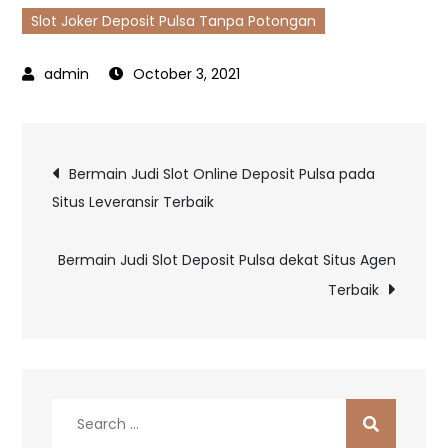
Slot Joker Deposit Pulsa Tanpa Potongan
October 3, 2021
Post
Bermain Judi Slot Online Deposit Pulsa pada
Situs Leveransir Terbaik
navigation
Bermain Judi Slot Deposit Pulsa dekat Situs Agen
Terbaik
Search
for: