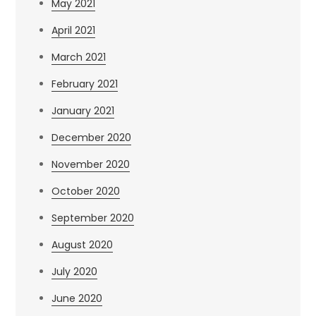
May 2021
April 2021
March 2021
February 2021
January 2021
December 2020
November 2020
October 2020
September 2020
August 2020
July 2020
June 2020