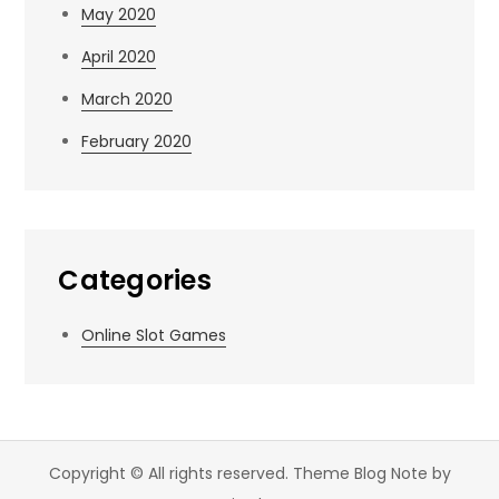
May 2020
April 2020
March 2020
February 2020
Categories
Online Slot Games
Copyright © All rights reserved. Theme Blog Note by