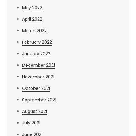
May 2022
April 2022
March 2022
February 2022
January 2022
December 2021
November 2021
October 2021
September 2021
August 2021
July 2021
June 2021