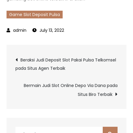
Game Slot Deposit Pulsa
July 13, 2022
Post
Beraksi Judi Deposit Slot Pakai Pulsa Telkomsel
pada Situs Agen Terbaik
navigation
Bermain Judi Slot Online Depo Via Dana pada
Situs Biro Terbaik
Search