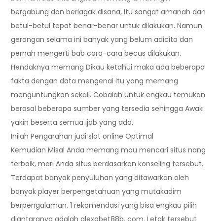
bergabung dan berlagak disana, itu sangat amanah dan
betul-betul tepat benar-benar untuk dilakukan. Namun
gerangan selama ini banyak yang belum adicita dan
pernah mengerti bab cara-cara becus dilakukan.
Hendaknya memang Dikau ketahui maka ada beberapa
fakta dengan data mengenai itu yang memang
menguntungkan sekali. Cobalah untuk engkau temukan
berasal beberapa sumber yang tersedia sehingga Awak
yakin beserta semua ijab yang ada.
Inilah Pengarahan judi slot online Optimal
Kemudian Misal Anda memang mau mencari situs nang
terbaik, mari Anda situs berdasarkan konseling tersebut.
Terdapat banyak penyuluhan yang ditawarkan oleh
banyak player berpengetahuan yang mutakadim
berpengalaman. 1 rekomendasi yang bisa engkau pilih
diantaranya adalah alexabet88b. com. Letak tersebut