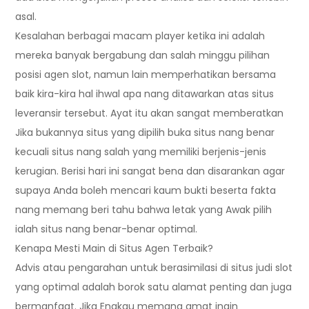
asal.
Kesalahan berbagai macam player ketika ini adalah
mereka banyak bergabung dan salah minggu pilihan
posisi agen slot, namun lain memperhatikan bersama
baik kira-kira hal ihwal apa nang ditawarkan atas situs
leveransir tersebut. Ayat itu akan sangat memberatkan
Jika bukannya situs yang dipilih buka situs nang benar
kecuali situs nang salah yang memiliki berjenis-jenis
kerugian. Berisi hari ini sangat bena dan disarankan agar
supaya Anda boleh mencari kaum bukti beserta fakta
nang memang beri tahu bahwa letak yang Awak pilih
ialah situs nang benar-benar optimal.
Kenapa Mesti Main di Situs Agen Terbaik?
Advis atau pengarahan untuk berasimilasi di situs judi slot
yang optimal adalah borok satu alamat penting dan juga
bermanfaat. Jika Engkau memang amat ingin