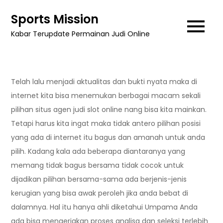
Skip
Sports Mission
to
Kabar Terupdate Permainan Judi Online
content
Telah lalu menjadi aktualitas dan bukti nyata maka di
internet kita bisa menemukan berbagai macam sekali
pilihan situs agen judi slot online nang bisa kita mainkan.
Tetapi harus kita ingat maka tidak antero pilihan posisi
yang ada di internet itu bagus dan amanah untuk anda
pilih. Kadang kala ada beberapa diantaranya yang
memang tidak bagus bersama tidak cocok untuk
dijadikan pilihan bersama-sama ada berjenis-jenis
kerugian yang bisa awak peroleh jika anda bebat di
dalamnya. Hal itu hanya ahli diketahui Umpama Anda
ada bisa mengerjakan proses analisa dan seleksi terlebih