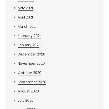
May 2021
April 2021
March 2021
February 2021
January 2021
December 2020
November 2020
October 2020
September 2020
August 2020
July 2020