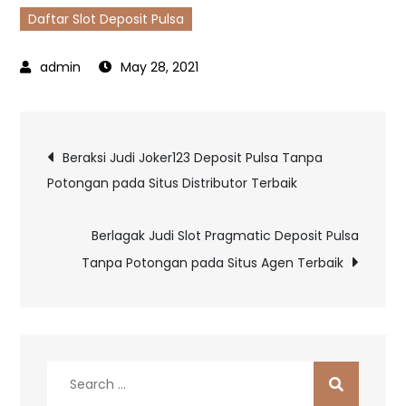
Daftar Slot Deposit Pulsa
May 28, 2021
Post
Beraksi Judi Joker123 Deposit Pulsa Tanpa
Potongan pada Situs Distributor Terbaik
navigation
Berlagak Judi Slot Pragmatic Deposit Pulsa
Tanpa Potongan pada Situs Agen Terbaik
Search
for: