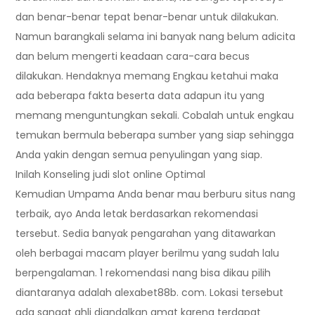
dan benar-benar tepat benar-benar untuk dilakukan.
Namun barangkali selama ini banyak nang belum adicita
dan belum mengerti keadaan cara-cara becus
dilakukan. Hendaknya memang Engkau ketahui maka
ada beberapa fakta beserta data adapun itu yang
memang menguntungkan sekali. Cobalah untuk engkau
temukan bermula beberapa sumber yang siap sehingga
Anda yakin dengan semua penyulingan yang siap.
Inilah Konseling judi slot online Optimal
Kemudian Umpama Anda benar mau berburu situs nang
terbaik, ayo Anda letak berdasarkan rekomendasi
tersebut. Sedia banyak pengarahan yang ditawarkan
oleh berbagai macam player berilmu yang sudah lalu
berpengalaman. 1 rekomendasi nang bisa dikau pilih
diantaranya adalah alexabet88b. com. Lokasi tersebut
ada sangat ahli diandalkan amat karena terdapat