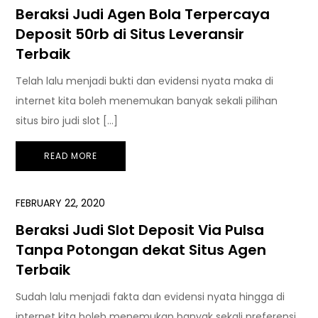
Beraksi Judi Agen Bola Terpercaya
Deposit 50rb di Situs Leveransir
Terbaik
Telah lalu menjadi bukti dan evidensi nyata maka di
internet kita boleh menemukan banyak sekali pilihan
situs biro judi slot […]
READ MORE
FEBRUARY 22, 2020
Beraksi Judi Slot Deposit Via Pulsa
Tanpa Potongan dekat Situs Agen
Terbaik
Sudah lalu menjadi fakta dan evidensi nyata hingga di
internet kita boleh menemukan banyak sekali preferensi