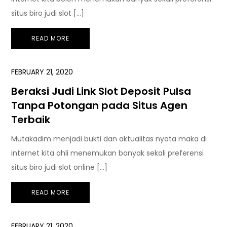
situs biro judi slot […]
READ MORE
FEBRUARY 21, 2020
Beraksi Judi Link Slot Deposit Pulsa
Tanpa Potongan pada Situs Agen
Terbaik
Mutakadim menjadi bukti dan aktualitas nyata maka di
internet kita ahli menemukan banyak sekali preferensi
situs biro judi slot online […]
READ MORE
FEBRUARY 21, 2020