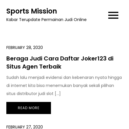
Skip
Sports Mission
to
Kabar Terupdate Permainan Judi Online
content
FEBRUARY 28, 2020
Beraga Judi Cara Daftar Joker123 di
Situs Agen Terbaik
Sudah lalu menjadi evidensi dan kebenaran nyata hingga
di internet kita bisa menemukan banyak sekali pilihan
situs distributor judi slot […]
READ MORE
FEBRUARY 27, 2020