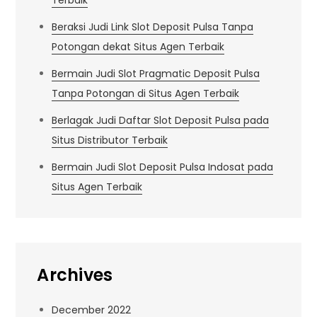
Terbaik
Beraksi Judi Link Slot Deposit Pulsa Tanpa
Potongan dekat Situs Agen Terbaik
Bermain Judi Slot Pragmatic Deposit Pulsa
Tanpa Potongan di Situs Agen Terbaik
Berlagak Judi Daftar Slot Deposit Pulsa pada
Situs Distributor Terbaik
Bermain Judi Slot Deposit Pulsa Indosat pada
Situs Agen Terbaik
Archives
December 2022