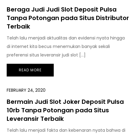
Beraga Judi Judi Slot Deposit Pulsa
Tanpa Potongan pada Situs Distributor
Terbaik
Telah lalu menjadi aktualitas dan evidensi nyata hingga
di internet kita becus menemukan banyak sekali
preferensi situs leveransir judi slot […]
READ MORE
FEBRUARY 24, 2020
Bermain Judi Slot Joker Deposit Pulsa
10rb Tanpa Potongan pada Situs
Leveransir Terbaik
Telah lalu menjadi fakta dan kebenaran nyata bahwa di