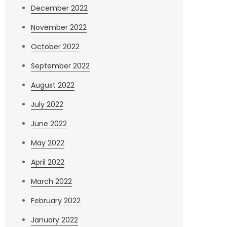
December 2022
November 2022
October 2022
September 2022
August 2022
July 2022
June 2022
May 2022
April 2022
March 2022
February 2022
January 2022