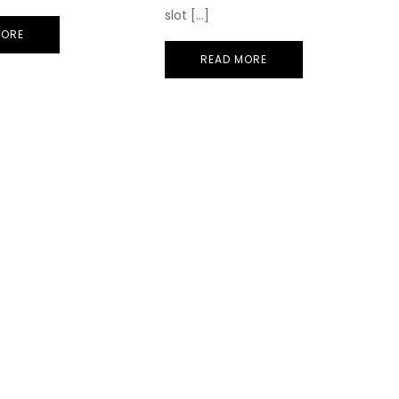
slot […]
MORE
READ MORE