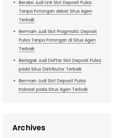
Beraksi Judi Link Slot Deposit Pulsa
Tanpa Potongan dekat Situs Agen
Terbaik
Bermain Judi Slot Pragmatic Deposit
Pulsa Tanpa Potongan di Situs Agen
Terbaik
Berlagak Judi Daftar Slot Deposit Pulsa
pada Situs Distributor Terbaik
Bermain Judi Slot Deposit Pulsa
Indosat pada Situs Agen Terbaik
Archives