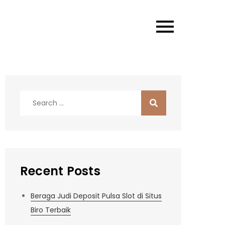
Search
for:
Recent Posts
Beraga Judi Deposit Pulsa Slot di Situs
Biro Terbaik