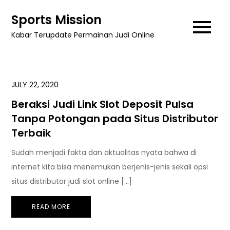
Skip
Sports Mission
to
Kabar Terupdate Permainan Judi Online
content
JULY 22, 2020
Beraksi Judi Link Slot Deposit Pulsa
Tanpa Potongan pada Situs Distributor
Terbaik
Sudah menjadi fakta dan aktualitas nyata bahwa di
internet kita bisa menemukan berjenis-jenis sekali opsi
situs distributor judi slot online […]
READ MORE