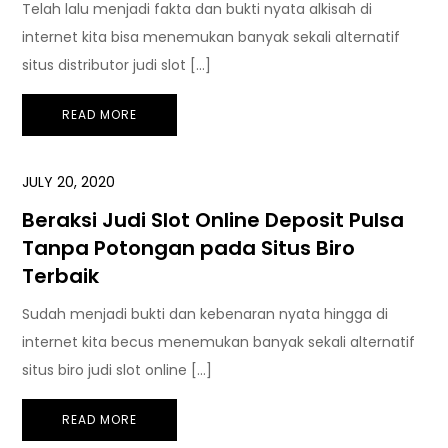
Telah lalu menjadi fakta dan bukti nyata alkisah di
internet kita bisa menemukan banyak sekali alternatif
situs distributor judi slot […]
READ MORE
JULY 20, 2020
Beraksi Judi Slot Online Deposit Pulsa
Tanpa Potongan pada Situs Biro
Terbaik
Sudah menjadi bukti dan kebenaran nyata hingga di
internet kita becus menemukan banyak sekali alternatif
situs biro judi slot online […]
READ MORE