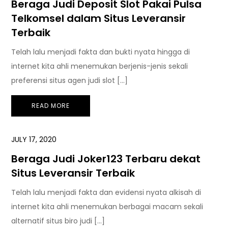
Beraga Judi Deposit Slot Pakai Pulsa
Telkomsel dalam Situs Leveransir
Terbaik
Telah lalu menjadi fakta dan bukti nyata hingga di
internet kita ahli menemukan berjenis-jenis sekali
preferensi situs agen judi slot […]
READ MORE
JULY 17, 2020
Beraga Judi Joker123 Terbaru dekat
Situs Leveransir Terbaik
Telah lalu menjadi fakta dan evidensi nyata alkisah di
internet kita ahli menemukan berbagai macam sekali
alternatif situs biro judi […]