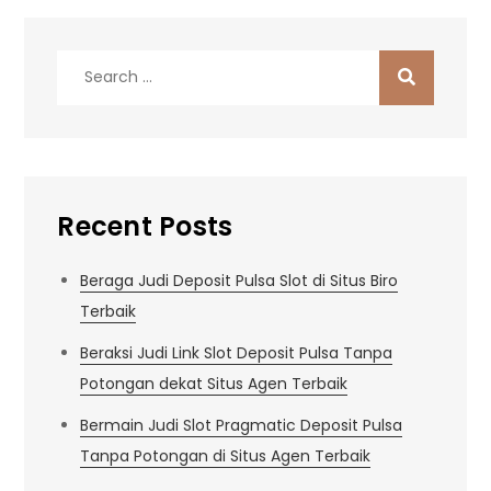
navigation
Search
for:
Recent Posts
Beraga Judi Deposit Pulsa Slot di Situs Biro
Terbaik
Beraksi Judi Link Slot Deposit Pulsa Tanpa
Potongan dekat Situs Agen Terbaik
Bermain Judi Slot Pragmatic Deposit Pulsa
Tanpa Potongan di Situs Agen Terbaik