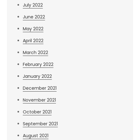
July 2022
June 2022
May 2022
April 2022
March 2022
February 2022
January 2022
December 2021
November 2021
October 2021
September 2021
August 2021